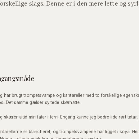
orskellige slags. Denne er i den mere lette og syr
mgangsmåde
g har brugt trompetsvampe og kantareller med to forskellige egenska
d. Det samme gælder syltede skørhatte.
g skærer altid min tatar i tern. Engang kunne jeg bedre lide rørt tatar
ntarellerne er blancheret, og trompetsvampene har ligget i soya. Herud
kkede, syltede yngleløg og fermenterede ramsløg.