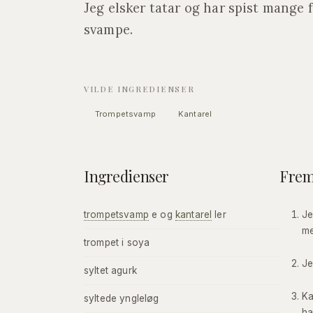
Jeg elsker tatar og har spist mange f
svampe.
VILDE INGREDIENSER
Trompetsvamp
Kantarel
Ingredienser
Fre
trompetsvamp
e og
kantarel
ler
Je
me
trompet i soya
Je
syltet agurk
Ka
syltede yngleløg
ha