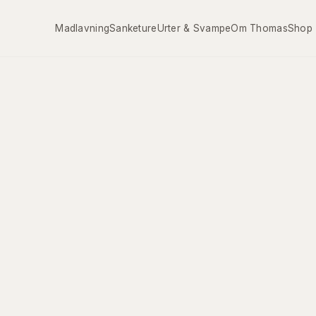
Madlavning
Sanketure
Urter & Svampe
Om Thomas
Shop