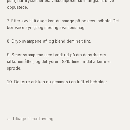
psfff, når trykket lettes. Vakuumposer skal langsomt blive
oppustede.
Efter syv til ti dage kan du smage på posens indhold. Det
bør være syrligt og med rig svampesmag.
Dryp svampene af, og blend dem helt fint.
Smør svampemassen tyndt ud på din dehydrators
silikonemåtter, og dehydrér i 8-10 timer, indtil arkene er
sprøde.
De tørre ark kan nu gemmes i en lufttæt beholder.
← Tilbage til madlavning