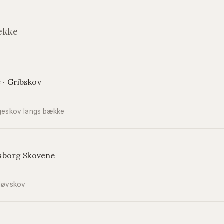
ække
· Gribskov
bøgeskov langs bække
isborg Skovene
 løvskov