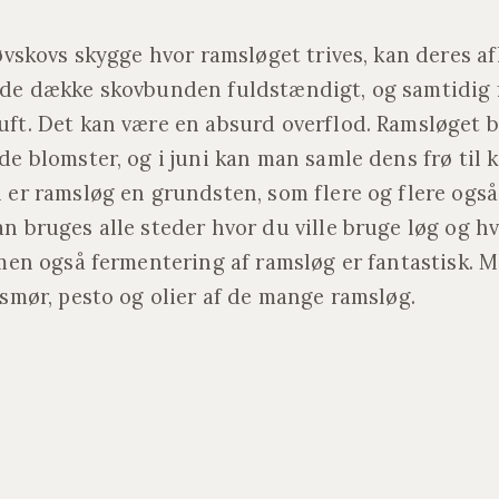
øvskovs skygge hvor ramsløget trives, kan deres a
de dække skovbunden fuldstændigt, og samtidig f
ft. Det kan være en absurd overflod. Ramsløget bl
e blomster, og i juni kan man samle dens frø til k
 er ramsløg en grundsten, som flere og flere ogs
 bruges alle steder hvor du ville bruge løg og hv
 men også fermentering af ramsløg er fantastisk. 
rsmør, pesto og olier af de mange ramsløg.