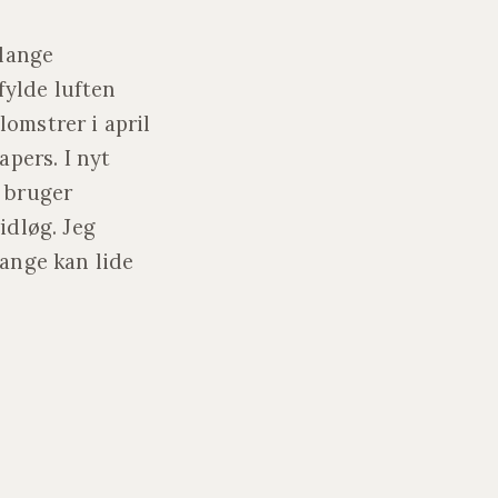
flange
ylde luften
omstrer i april
apers. I nyt
å bruger
idløg. Jeg
Mange kan lide