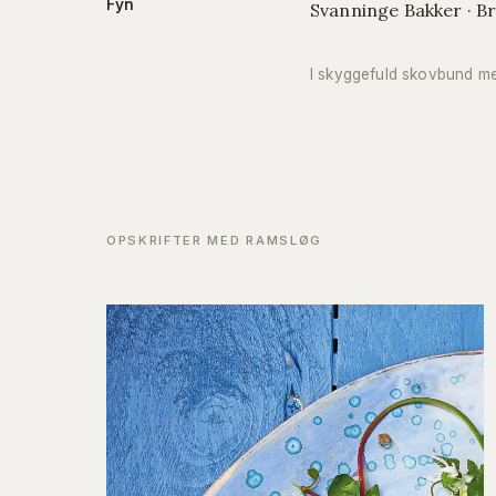
Fyn
Svanninge Bakker · B
I skyggefuld skovbund m
OPSKRIFTER MED RAMSLØG