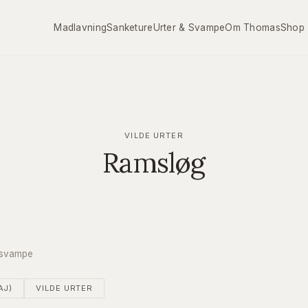
Madlavning
Sanketure
Urter & Svampe
Om Thomas
Shop
VILDE URTER
Ramsløg
& svampe
AJ)
VILDE URTER