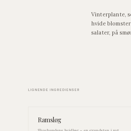
Vinterplante, 
hvide blomster 
salater, på smø
LIGNENDE INGREDIENSER
Ramsløg
Skovbundens hvidløg – en grundsten i nyt