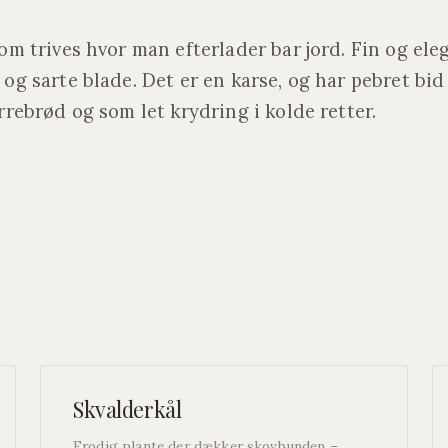
som trives hvor man efterlader bar jord. Fin og el
og sarte blade. Det er en karse, og har pebret bid 
rrebrød og som let krydring i kolde retter.
Skvalderkål
Frodig plante der dækker skovbunden –