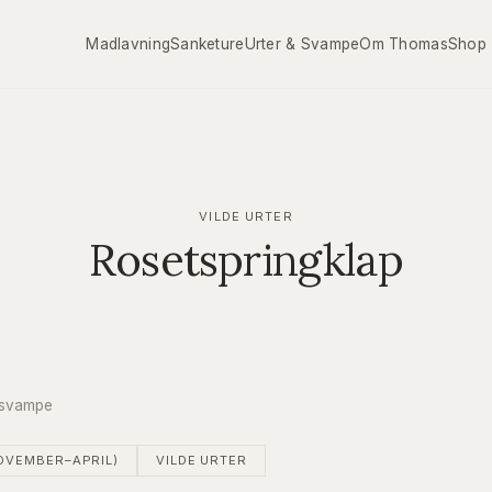
Madlavning
Sanketure
Urter & Svampe
Om Thomas
Shop
VILDE URTER
Rosetspringklap
& svampe
OVEMBER–APRIL)
VILDE URTER