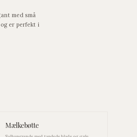
egant med små
og er perfekt i
Mælkebøtte
Solhungrende med tandede blade og gule