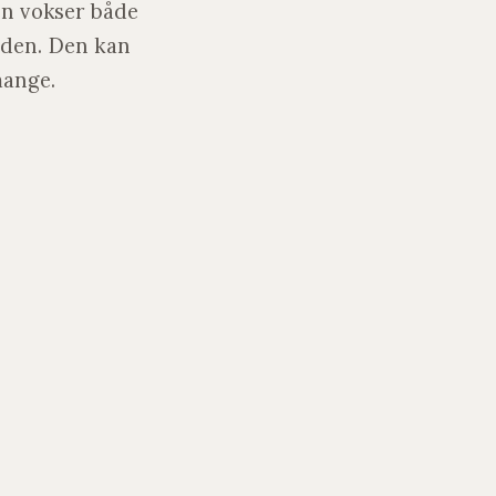
en vokser både
nden. Den kan
mange.