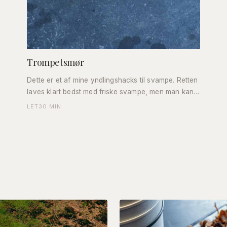
Trompetsmør
Dette er et af mine yndlingshacks til svampe. Retten
laves klart bedst med friske svampe, men man kan
også bruge tørrede. Det skal være trompetsvamp
LET
30 MIN
og stor løghat for at få en trøffelagtig smag.