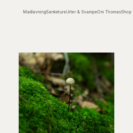
Madlavning
Sanketure
Urter & Svampe
Om Thomas
Shop