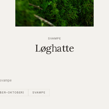
SVAMPE
Løghatte
& svampe
MBER–OKTOBER)
SVAMPE