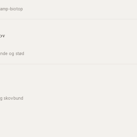
amp-biotop
ov
nde og stød
ig skovbund