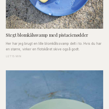
Stegt blomkålssvamp med pistacienødder
Her har jeg brugt en lille blomkålssvamp delt i to. Hvis du har
en større, virker en flotskåret skive også godt.
LET
15 MIN