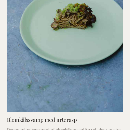
Blomkålssvamp med urterasp
Denne ret er inspireret af blomkålsgratin! En ret, der var stor