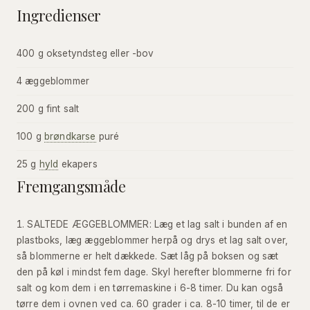
Ingredienser
400 g oksetyndsteg eller -bov
4 æggeblommer
200 g fint salt
100 g
brøndkarse
puré
25 g
hyld
ekapers
Fremgangsmåde
SALTEDE ÆGGEBLOMMER: Læg et lag salt i bunden af en
plastboks, læg æggeblommer herpå og drys et lag salt over,
så blommerne er helt dækkede. Sæt låg på boksen og sæt
den på køl i mindst fem dage. Skyl herefter blommerne fri for
salt og kom dem i en tørremaskine i 6-8 timer. Du kan også
tørre dem i ovnen ved ca. 60 grader i ca. 8-10 timer, til de er