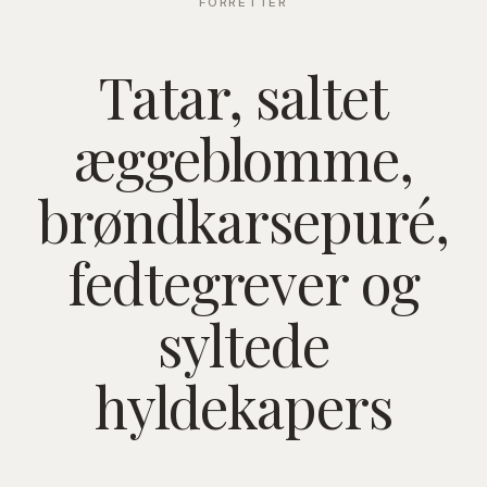
FORRETTER
Tatar, saltet
æggeblomme,
brøndkarsepuré,
fedtegrever og
syltede
hyldekapers