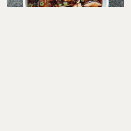
Morkel i tungeconsommé
FORRETTER
180 MIN