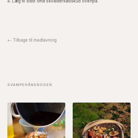
Læg til sidst små skvalderkålsskud ovenpå.
← Tilbage til madlavning
SVAMPEHÅNDBOGEN