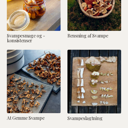
Svampesmage og -
Rensning af Svampe
konsistenser
At Gemme Svampe
Svampeslagtning