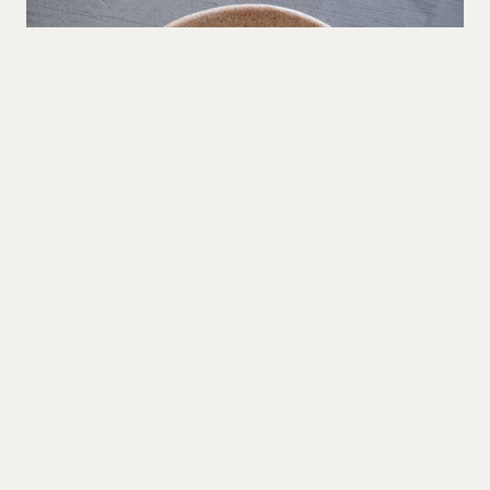
Blancheret skørhat med peberrod
TILBEHØR
15 MIN