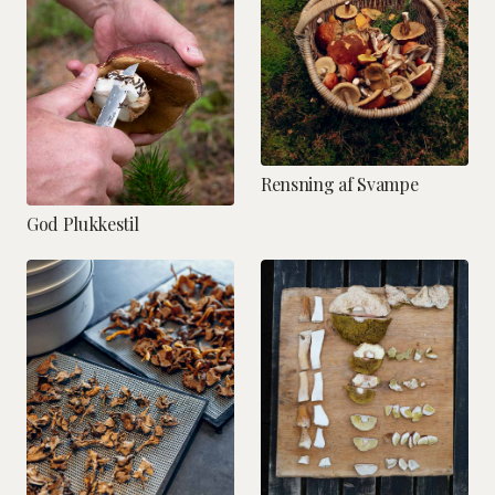
Rensning af Svampe
God Plukkestil