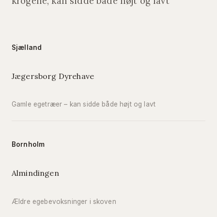
krogene, kan sidde både højt og lavt
Sjælland
Jægersborg Dyrehave
Gamle egetræer – kan sidde både højt og lavt
Bornholm
Almindingen
Ældre egebevoksninger i skoven