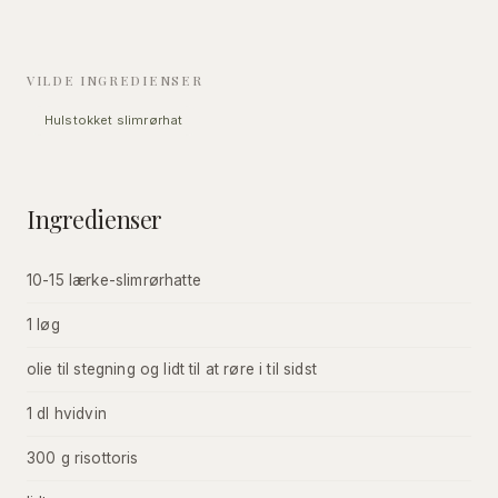
VILDE INGREDIENSER
Hulstokket slimrørhat
Ingredienser
10-15 lærke-slimrørhatte
1 løg
olie til stegning og lidt til at røre i til sidst
1 dl hvidvin
300 g risottoris