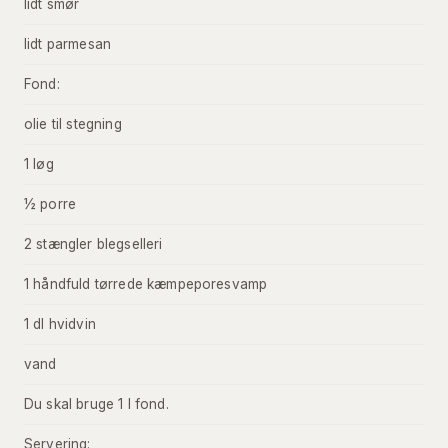
lidt smør
lidt parmesan
Fond:
olie til stegning
1 løg
½ porre
2 stængler blegselleri
1 håndfuld tørrede kæmpeporesvamp
1 dl hvidvin
vand
Du skal bruge 1 l fond.
Servering: