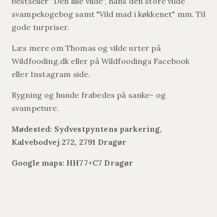
bestseller "Den lille vilde", hans den store vilde
svampekogebog samt "Vild mad i køkkenet" mm. Til
gode turpriser.
Læs mere om Thomas og vilde urter på
Wildfooding.dk eller på Wildfoodings Facebook
eller Instagram side.
Rygning og hunde frabedes på sanke- og
svampeture.
Mødested: Sydvestpyntens parkering,
Kalvebodvej 272, 2791 Dragør
Google maps: HH77+C7 Dragør