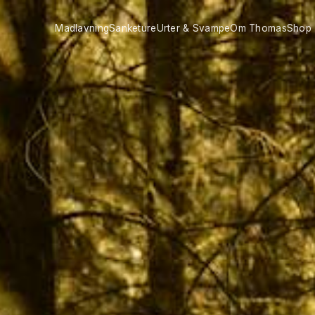
Madlavning
Sanketure
Urter & Svampe
Om Thomas
Shop